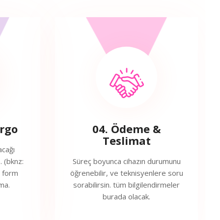
argo
04. Ödeme &
Teslimat
acağı
. (bknz:
Süreç boyunca cihazın durumunu
s form
öğrenebilir, ve teknisyenlere soru
ma.
sorabilirsin. tüm bilgilendirmeler
burada olacak.