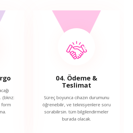
argo
04. Ödeme &
Teslimat
acağı
. (bknz:
Süreç boyunca cihazın durumunu
s form
öğrenebilir, ve teknisyenlere soru
ma.
sorabilirsin. tüm bilgilendirmeler
burada olacak.