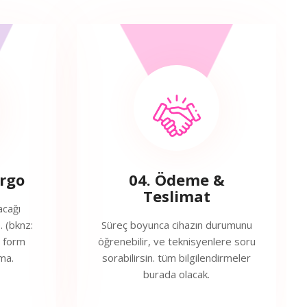
argo
04. Ödeme &
Teslimat
acağı
. (bknz:
Süreç boyunca cihazın durumunu
s form
öğrenebilir, ve teknisyenlere soru
ma.
sorabilirsin. tüm bilgilendirmeler
burada olacak.